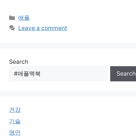
Categories
애플
Leave a comment
Search
Search
건강
기술
명언