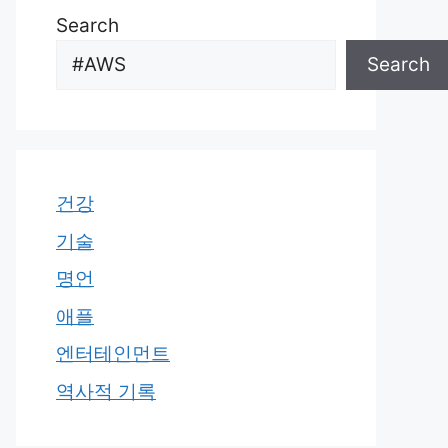
Search
Search
건강
기술
명언
애플
엔터테인먼트
역사적 기록