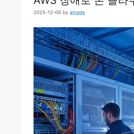
2025-12-06
by
amade