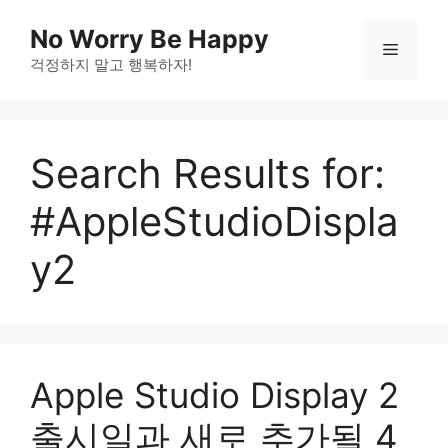
Skip
No Worry Be Happy
to
Menu
걱정하지 말고 행복하자!
content
Search Results for:
#AppleStudioDispla
y2
Apple Studio Display 2
출시일과 새로 추가될 4