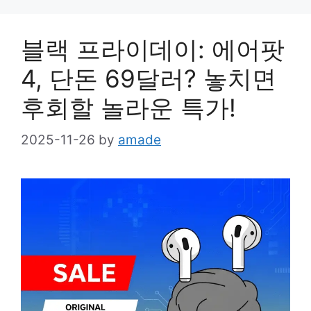
블랙 프라이데이: 에어팟
4, 단돈 69달러? 놓치면
후회할 놀라운 특가!
2025-11-26
by
amade