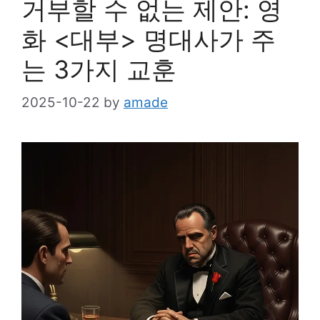
거부할 수 없는 제안: 영
화 <대부> 명대사가 주
는 3가지 교훈
2025-10-22
by
amade