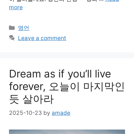
more
Categories
명언
Leave a comment
Dream as if you’ll live
forever, 오늘이 마지막인
듯 살아라
2025-10-23
by
amade