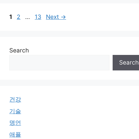
Page
Page
Page
1
2
…
13
Next
→
Search
Search
건강
기술
명언
애플