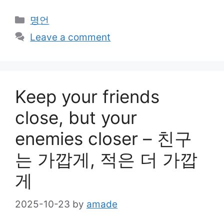
Categories
명언
Leave a comment
Keep your friends
close, but your
enemies closer – 친구
는 가깝게, 적은 더 가깝
게
2025-10-23
by
amade