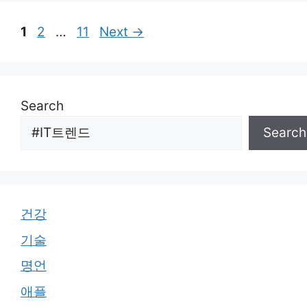
Page
Page
Page
1
2
…
11
Next
→
Search
Search
건강
기술
명언
애플