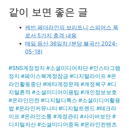
같이 보면 좋은 글
케빈 페더라인의 브리트니 스피어스 폭
로서 5가지 충격 내용
매일 등산 36일차 (분당 불곡산 2024-
05-18)
#
SNS계정정지
#
소셜미디어차단
#
인스타그램
정지
#
페이스북계정잠금
#
디지털라이프
#
온
라인활동중단
#
메타계정문제
#
계정복구
#
디
지털흔적
#
소셜미디어이용팁
#
개인정보보호
#
온라인안전
#
디지털디톡스
#
소셜미디어활용
법
#
온라인커뮤니티
#
디지털트렌드
#
테크라
이프
#
온라인소통
#
계정관리
#
사이버보안
#
디지털자산
#
소셜미디어중독
#
온라인컨텐츠