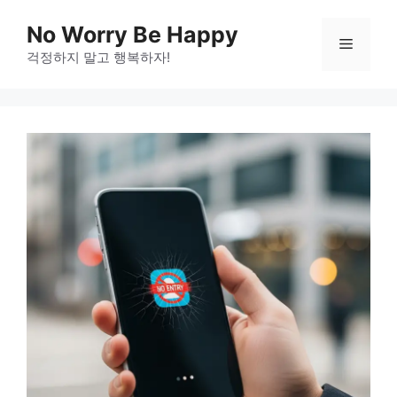
Skip
No Worry Be Happy
to
Menu
걱정하지 말고 행복하자!
content