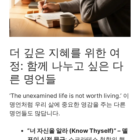
더 깊은 지혜를 위한 여
정: 함께 나누고 싶은 다
른 명언들
‘The unexamined life is not worth living.’ 이
명언처럼 우리 삶에 중요한 영감을 주는 다른
명언들도 많답니다.
“너 자신을 알라 (Know Thyself)” – 델
포이 신전 문구
: 소크라테스 철학의 핵