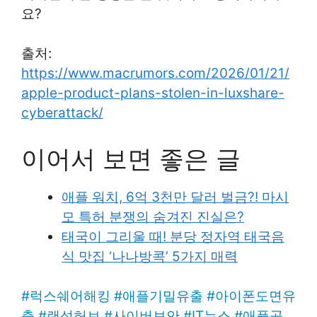
요?
출처:
https://www.macrumors.com/2026/01/21/
apple-product-plans-stolen-in-luxshare-
cyberattack/
이어서 보면 좋은 글
애플 워치, 6억 3천만 달러 벌금?! 마시
모 특허 분쟁의 숨겨진 진실은?
태국이 그리울 때! 분당 정자역 태국음
식 맛집 ‘나나방콕’ 5가지 매력
#
럭스쉐어해킹
#
애플기밀유출
#
아이폰도면유
출
#
랜섬허브
#
사이버보안
#
IT뉴스
#
애플공