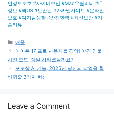
인정보보호
#
사이버보안
#
Mac유틸리티
#
IT
정보
#
맥OS
#
보안팁
#
가짜웹사이트
#
온라인
보호
#
디지털생활
#
안전한맥
#
최신보안
#
기
술리뷰
Categories
애플
아이폰 17 프로 사용자들 경악! 야간 인물
사진 모드, 정말 사라졌을까요?
포토샵 AI 기능, 2025년 당신의 작업을 확
바꿔줄 3가지 혁신
Leave a Comment