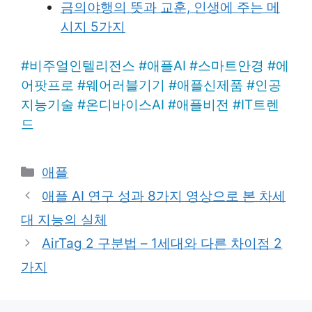
금의야행의 뜻과 교훈, 인생에 주는 메
시지 5가지
#
비주얼인텔리전스
#
애플AI
#
스마트안경
#
에
어팟프로
#
웨어러블기기
#
애플신제품
#
인공
지능기술
#
온디바이스AI
#
애플비전
#
IT트렌
드
Categories
애플
애플 AI 연구 성과 8가지 영상으로 본 차세
대 지능의 실체
AirTag 2 구분법 – 1세대와 다른 차이점 2
가지