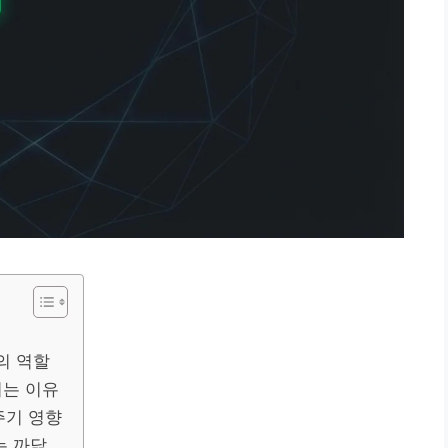
경
의 역할
리는 이유
주기 영향
는 까닭