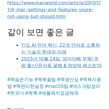
https://www.macworld.com/article/291517
1/8-mac-settings-and-features-youre-
not-using-but-should.html
같이 보면 좋은 글
인도 AI 언어 혁신, 22개 언어로 소통하
는 기술의 현재와 미래
2025년 10월 24일, 엄마아빠 주목! 쿠
팡 출산/유아동 꿀템 & 영양제 베스트10
#
맥숨은기능
#
맥북꿀팁
#
맥생산성
#
맥북사용
법
#
맥편리한설정
#
macOS팁
#
데스크탑정리
#
핫코너
#
퀵룩
#
애플워치잠금해제
Categories