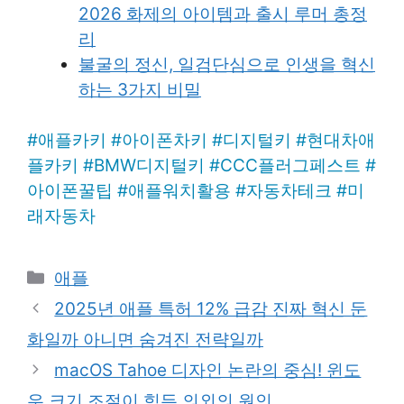
2026 화제의 아이템과 출시 루머 총정
리
불굴의 정신, 일검단심으로 인생을 혁신
하는 3가지 비밀
#
애플카키
#
아이폰차키
#
디지털키
#
현대차애
플카키
#
BMW디지털키
#
CCC플러그페스트
#
아이폰꿀팁
#
애플워치활용
#
자동차테크
#
미
래자동차
Categories
애플
2025년 애플 특허 12% 급감 진짜 혁신 둔
화일까 아니면 숨겨진 전략일까
macOS Tahoe 디자인 논란의 중심! 윈도
우 크기 조절이 힘든 의외의 원인