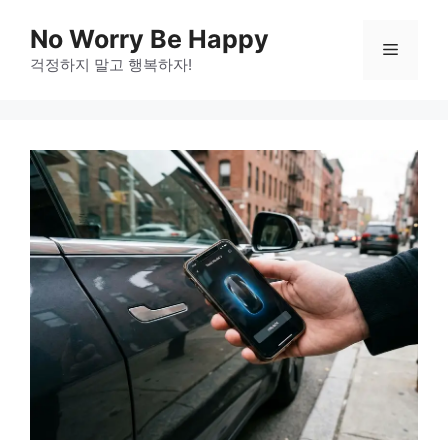
Skip
No Worry Be Happy
to
Menu
걱정하지 말고 행복하자!
content