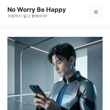
Skip
No Worry Be Happy
to
Menu
걱정하지 말고 행복하자!
content