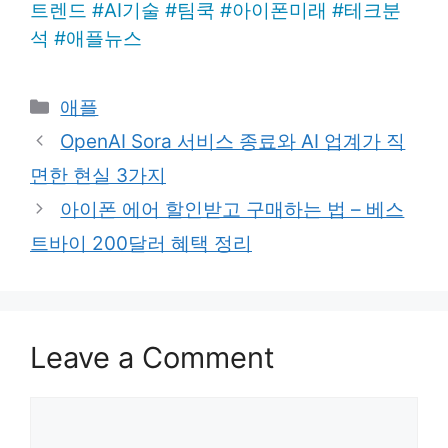
트렌드
#
AI기술
#
팀쿡
#
아이폰미래
#
테크분
석
#
애플뉴스
Categories
애플
OpenAI Sora 서비스 종료와 AI 업계가 직
면한 현실 3가지
아이폰 에어 할인받고 구매하는 법 – 베스
트바이 200달러 혜택 정리
Leave a Comment
Comment