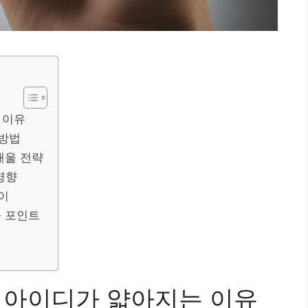
 이유
 방법
재울 전략
영향
이
술 포인트
스 아이디가 얇아지는 이유