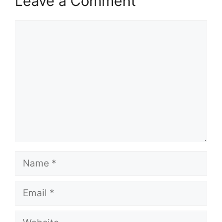
Leave a Comment
Comment
Name
Email
Website