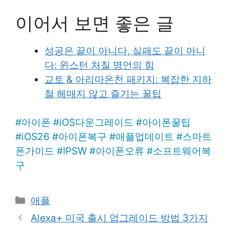
이어서 보면 좋은 글
성공은 끝이 아니다, 실패도 끝이 아니
다: 윈스턴 처칠 명언의 힘
교토 & 아리마온천 패키지: 복잡한 지하
철 헤매지 않고 즐기는 꿀팁
#
아이폰
#
iOS다운그레이드
#
아이폰꿀팁
#
iOS26
#
아이폰복구
#
애플업데이트
#
스마트
폰가이드
#
IPSW
#
아이폰오류
#
소프트웨어복
구
Categories
애플
Alexa+ 미국 출시 업그레이드 방법 3가지