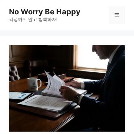
Skip
No Worry Be Happy
to
Menu
걱정하지 말고 행복하자!
content