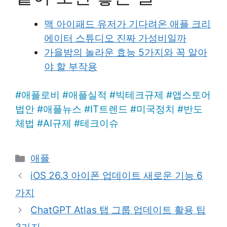
맥 아이패드 유저가 기다려온 애플 크리
에이터 스튜디오 진짜 가성비일까
가을밤의 놀라운 효능 5가지와 꼭 알아
야 할 부작용
#
애플로비
#
애플실적
#
빅테크규제
#
앱스토어
법안
#
애플뉴스
#
IT트렌드
#
미국정치
#
반도
체법
#
AI규제
#
테크이슈
Categories
애플
iOS 26.3 아이폰 업데이트 새로운 기능 6
가지
ChatGPT Atlas 탭 그룹 업데이트 활용 팁