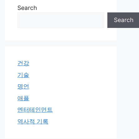
Search
Search
건강
기술
명언
애플
엔터테인먼트
역사적 기록