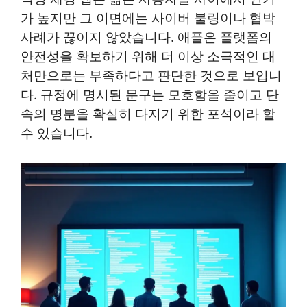
가 높지만 그 이면에는 사이버 불링이나 협박
사례가 끊이지 않았습니다. 애플은 플랫폼의
안전성을 확보하기 위해 더 이상 소극적인 대
처만으로는 부족하다고 판단한 것으로 보입니
다. 규정에 명시된 문구는 모호함을 줄이고 단
속의 명분을 확실히 다지기 위한 포석이라 할
수 있습니다.