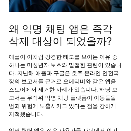
왜 익명 채팅 앱은 즉각
삭제 대상이 되었을까?
애플이 이처럼 강경한 태도를 보이는 이유 중
하나는 미성년자 보호와 밀접한 관련이 있습니
다. 지난해 애플과 구글은 호주 온라인 안전국
장의 보고서를 근거로 오메티비와 같은 앱을
스토어에서 제거한 사례가 있습니다. 해당 보
고서는 무작위 익명 채팅 플랫폼이 아동들을
범죄 위험에 노출시키고 있다는 점을 강하게
지적했습니다.
익명 채팅 앱은 젊은 사용자들 사이에서 인기