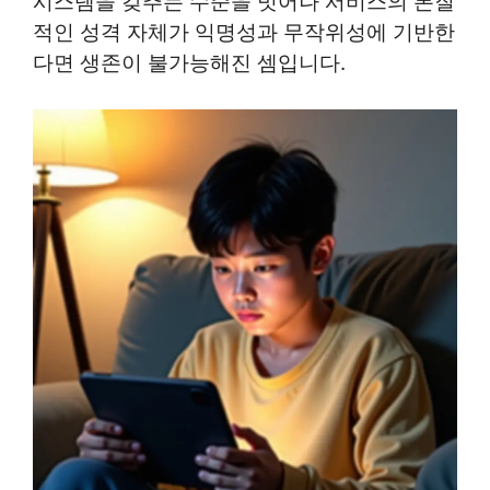
시스템을 갖추는 수준을 벗어나 서비스의 본질
적인 성격 자체가 익명성과 무작위성에 기반한
다면 생존이 불가능해진 셈입니다.