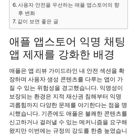
사용자 안전을 우선하는 애플 앱스토어의 향
후 변화
같이 보면 좋은 글
애플 앱스토어 익명 채팅
앱 제재를 강화한 배경
애플은 앱 리뷰 가이드라인 내 안전 섹션을 확
장하며 사용자 생성 콘텐츠를 다루는 앱이 가
질 수 있는 위험성을 경고했습니다. 익명성이
보장되는 환경은 지적 재산권 침해부터 익명
괴롭힘까지 다양한 문제를 야기한다는 점을 명
시했습니다. 기존에도 애플은 불쾌한 콘텐츠를
신고하거나 걸러낼 수 있는 메커니즘을 요구해
왔지만 이번에는 규정의 강도를 한층 높였습니