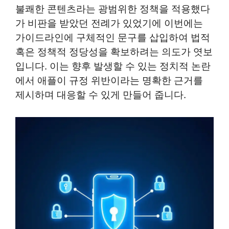
불쾌한 콘텐츠라는 광범위한 정책을 적용했다
가 비판을 받았던 전례가 있었기에 이번에는
가이드라인에 구체적인 문구를 삽입하여 법적
혹은 정책적 정당성을 확보하려는 의도가 엿보
입니다. 이는 향후 발생할 수 있는 정치적 논란
에서 애플이 규정 위반이라는 명확한 근거를
제시하며 대응할 수 있게 만들어 줍니다.