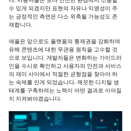
다. 사용자들은 보다 안전한 환경에서 소통할
수 있게 되겠지만 표현의 자유나 익명성이 주
는 긍정적인 측면은 다소 위축될 가능성도 존
재합니다.
애플은 앞으로도 플랫폼의 통제권을 강화하며
유해 콘텐츠에 대한 무관용 원칙을 고수할 것
으로 보입니다. 개발자들은 변화하는 가이드라
인을 수시로 확인하고 사용자의 안전과 서비스
의 재미 사이에서 적절한 균형점을 찾아야 하
는 숙제를 안게 되었습니다. 깨끗한 디지털 생
태계를 구축하려는 노력이 어떤 결과로 이어질
지 지켜봐야겠습니다.