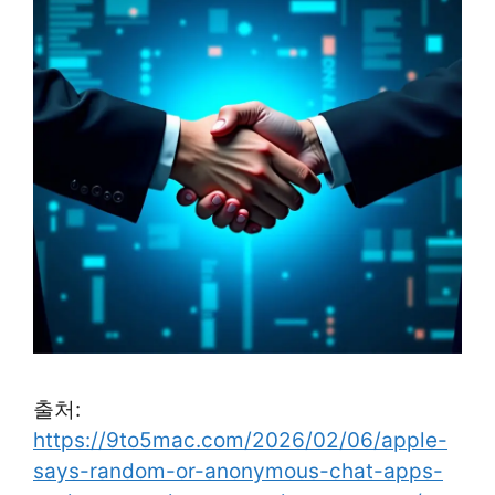
출처:
https://9to5mac.com/2026/02/06/apple-
says-random-or-anonymous-chat-apps-