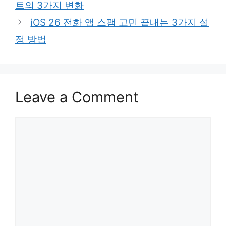
트의 3가지 변화
iOS 26 전화 앱 스팸 고민 끝내는 3가지 설
정 방법
Leave a Comment
Comment