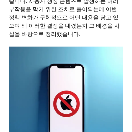
습니다. 사용자 생성 콘텐츠로 발생하는 여러
부작용을 막기 위한 조치로 풀이되는데 이번
정책 변화가 구체적으로 어떤 내용을 담고 있
으며 왜 이러한 결정을 내렸는지 그 배경을 사
실을 바탕으로 정리했습니다.