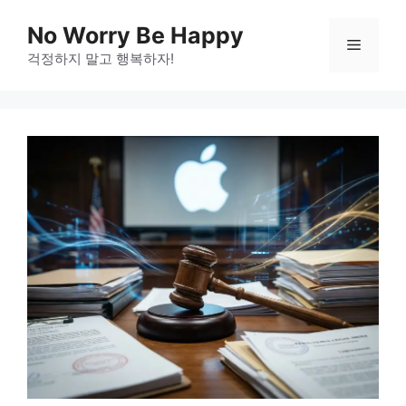
Skip
No Worry Be Happy
to
Menu
걱정하지 말고 행복하자!
content