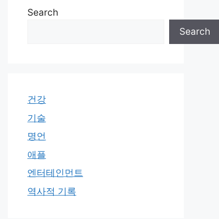
Search
Search
건강
기술
명언
애플
엔터테인먼트
역사적 기록