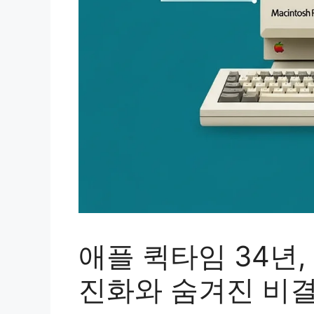
애플 퀵타임 34년
진화와 숨겨진 비결