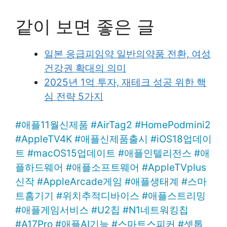
같이 보면 좋은 글
일본 응급피임약 일반의약품 전환, 여성
건강권 확대의 의미
2025년 1억 투자, 재테크 성공 위한 핵
심 전략 5가지
#
애플11월신제품
#
AirTag2
#
HomePodmini2
#
AppleTV4K
#
애플신제품출시
#
iOS18업데이
트
#
macOS15업데이트
#
애플인텔리전스
#
애
플하드웨어
#
애플소프트웨어
#
AppleTVplus
신작
#
AppleArcade게임
#
애플생태계
#
스마
트홈기기
#
위치추적디바이스
#
애플스트리밍
#
애플게임서비스
#
U2칩
#
N1네트워킹칩
#
A17Pro
#
애플AI기능
#
스마트스피커
#
셋톱