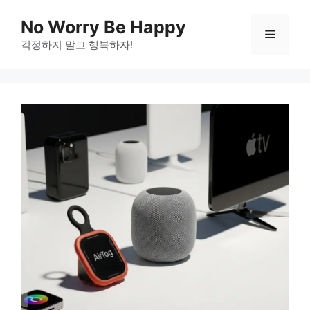
Skip
No Worry Be Happy
to
Menu
걱정하지 말고 행복하자!
content