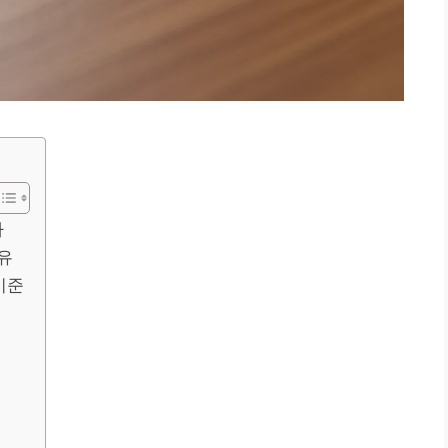
가
유
기준
령