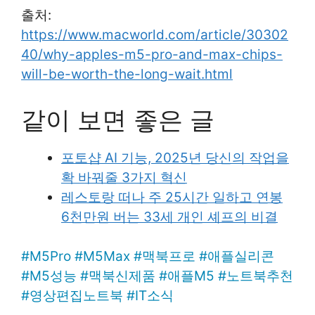
출처:
https://www.macworld.com/article/30302
40/why-apples-m5-pro-and-max-chips-
will-be-worth-the-long-wait.html
같이 보면 좋은 글
포토샵 AI 기능, 2025년 당신의 작업을
확 바꿔줄 3가지 혁신
레스토랑 떠나 주 25시간 일하고 연봉
6천만원 버는 33세 개인 셰프의 비결
#
M5Pro
#
M5Max
#
맥북프로
#
애플실리콘
#
M5성능
#
맥북신제품
#
애플M5
#
노트북추천
#
영상편집노트북
#
IT소식