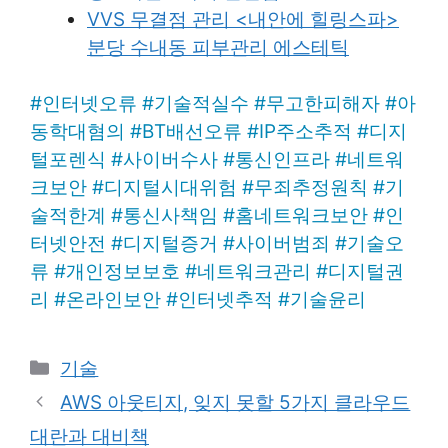
VVS 무결점 관리 <내안에 힐링스파>
분당 수내동 피부관리 에스테틱
#
인터넷오류
#
기술적실수
#
무고한피해자
#
아
동학대혐의
#
BT배선오류
#
IP주소추적
#
디지
털포렌식
#
사이버수사
#
통신인프라
#
네트워
크보안
#
디지털시대위험
#
무죄추정원칙
#
기
술적한계
#
통신사책임
#
홈네트워크보안
#
인
터넷안전
#
디지털증거
#
사이버범죄
#
기술오
류
#
개인정보보호
#
네트워크관리
#
디지털권
리
#
온라인보안
#
인터넷추적
#
기술윤리
Categories
기술
AWS 아웃티지, 잊지 못할 5가지 클라우드
대란과 대비책