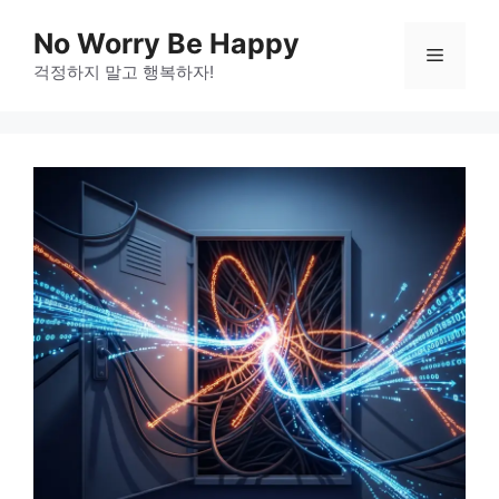
Skip
No Worry Be Happy
to
Menu
걱정하지 말고 행복하자!
content