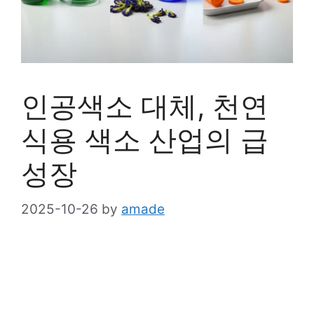
인공색소 대체, 천연
식용 색소 산업의 급
성장
2025-10-26
by
amade