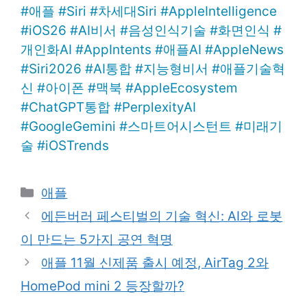
#
애플
#
Siri
#
차세대Siri
#
AppleIntelligence
#
iOS26
#
AI비서
#
음성인식기술
#
화면인식
#
개인화AI
#
AppIntents
#
애플AI
#
AppleNews
#
Siri2026
#
AI통합
#
지능형비서
#
애플기술혁
신
#
아이폰
#
맥북
#
AppleEcosystem
#
ChatGPT통합
#
PerplexityAI
#
GoogleGemini
#
스마트어시스턴트
#
미래기
술
#
iOSTrends
Categories
애플
에든버러 페스티벌의 기술 혁신: AI와 로봇
이 만드는 5가지 공연 혁명
애플 11월 신제품 출시 예정, AirTag 2와
HomePod mini 2 등장할까?