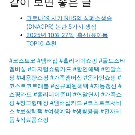
같이 보면 좋은 글
코로나19 시기 NHS의 심폐소생술
(DNACPR) 논란 5가지 쟁점
2025년 10월 27일, 출산/유아동
TOP10 추천
#
코스트코
#
멤버십
#
홀리데이쇼핑
#
골드스타
멤버십
#
디지털쇼핑카드
#
할인혜택
#
연말쇼
핑
#
대용량쇼핑
#
가족멤버십
#
온라인쇼핑
#
코스트코트래블
#
신규회원혜택
#
자동갱신
#
쇼핑카드
#
홀리데이준비
#
연말연시
#
가족쇼
핑
#
창고형매장
#
멤버십카드
#
코스트코서비
스
#
보험혜택
#
여행예약
#
생활용품
#
전자제
품
#
식료품쇼핑