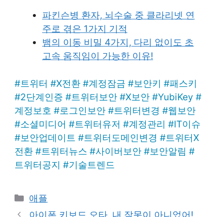
파킨슨병 환자, 뇌수술 중 클라리넷 연
주로 겪은 1가지 기적
뱀의 이동 비밀 4가지, 다리 없이도 초
고속 움직임이 가능한 이유!
#
트위터
#
X전환
#
계정잠금
#
보안키
#
패스키
#
2단계인증
#
트위터보안
#
X보안
#
YubiKey
#
계정보호
#
로그인보안
#
트위터변경
#
웹보안
#
소셜미디어
#
트위터유저
#
계정관리
#
IT이슈
#
보안업데이트
#
트위터도메인변경
#
트위터X
전환
#
트위터뉴스
#
사이버보안
#
보안알림
#
트위터공지
#
기술트렌드
Categories
애플
아이폰 키보드 오타, 내 잘못이 아니었어!