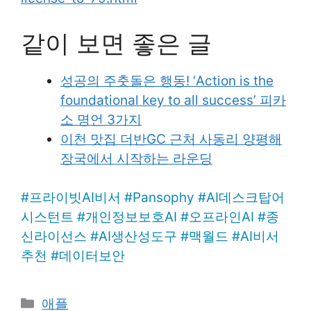
같이 보면 좋은 글
성공의 주춧돌은 행동! ‘Action is the
foundational key to all success’ 피카
소 명언 3가지
이천 맛집 더반GC 근처 사동리 양평해
장국에서 시작하는 라운딩
#
프라이빗AI비서
#
Pansophy
#
AI데스크탑어
시스턴트
#
개인정보보호AI
#
오프라인AI
#
종
신라이선스
#
AI생산성도구
#
맥월드
#
AI비서
추천
#
데이터보안
Categories
애플