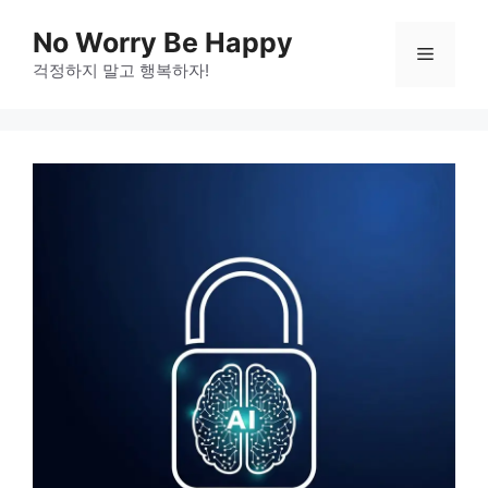
Skip
No Worry Be Happy
to
Menu
걱정하지 말고 행복하자!
content