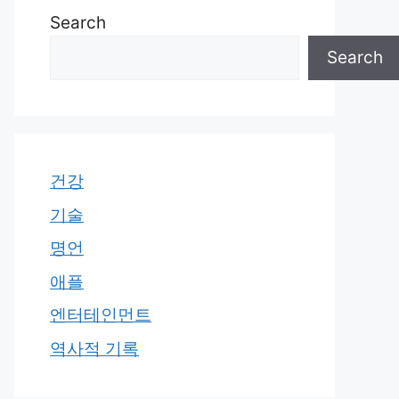
Search
Search
건강
기술
명언
애플
엔터테인먼트
역사적 기록