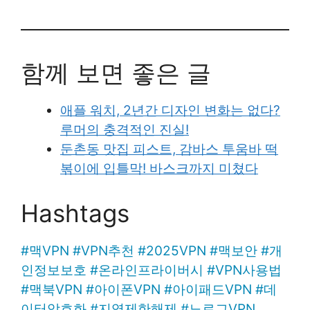
함께 보면 좋은 글
애플 워치, 2년간 디자인 변화는 없다?
루머의 충격적인 진실!
둔촌동 맛집 피스트, 감바스 투움바 떡
볶이에 입틀막! 바스크까지 미쳤다
Hashtags
#
맥VPN
#
VPN추천
#
2025VPN
#
맥보안
#
개
인정보보호
#
온라인프라이버시
#
VPN사용법
#
맥북VPN
#
아이폰VPN
#
아이패드VPN
#
데
이터암호화
#
지역제한해제
#
노로그VPN