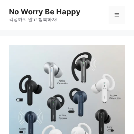
Skip
No Worry Be Happy
to
Menu
걱정하지 말고 행복하자!
content