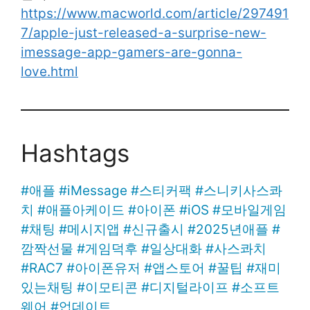
https://www.macworld.com/article/297491
7/apple-just-released-a-surprise-new-
imessage-app-gamers-are-gonna-
love.html
Hashtags
#
애플
#
iMessage
#
스티커팩
#
스니키사스콰
치
#
애플아케이드
#
아이폰
#
iOS
#
모바일게임
#
채팅
#
메시지앱
#
신규출시
#
2025년애플
#
깜짝선물
#
게임덕후
#
일상대화
#
사스콰치
#
RAC7
#
아이폰유저
#
앱스토어
#
꿀팁
#
재미
있는채팅
#
이모티콘
#
디지털라이프
#
소프트
웨어
#
업데이트