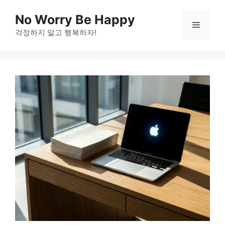
Skip
No Worry Be Happy
to
Menu
걱정하지 말고 행복하자!
content