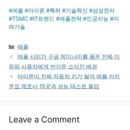
#
애플
#
아이폰
#
특허
#
기술혁신
#
삼성전자
#
TSMC
#
IT트렌드
#
애플전략
#
인공지능
#
미
래기술
Categories
애플
애플 시리가 구글 제미나이를 품은 진짜 이
유와 사용자에게 반가운 소식인 배경
아이폰이 진짜 자동차 키가 될까 애플 카키
주요 제조사 15곳과 성능 테스트 돌입
Leave a Comment