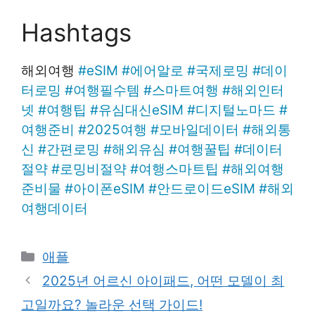
Hashtags
해외여행
#
eSIM
#
에어알로
#
국제로밍
#
데이
터로밍
#
여행필수템
#
스마트여행
#
해외인터
넷
#
여행팁
#
유심대신eSIM
#
디지털노마드
#
여행준비
#
2025여행
#
모바일데이터
#
해외통
신
#
간편로밍
#
해외유심
#
여행꿀팁
#
데이터
절약
#
로밍비절약
#
여행스마트팁
#
해외여행
준비물
#
아이폰eSIM
#
안드로이드eSIM
#
해외
여행데이터
Categories
애플
2025년 어르신 아이패드, 어떤 모델이 최
고일까요? 놀라운 선택 가이드!