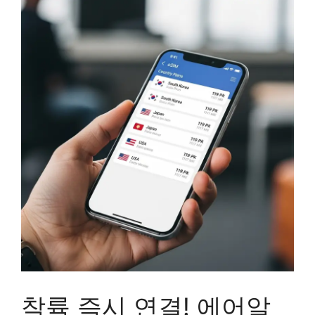
착륙 즉시 연결! 에어알