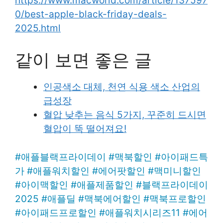
https://www.macworld.com/article/137597
0/best-apple-black-friday-deals-
2025.html
같이 보면 좋은 글
인공색소 대체, 천연 식용 색소 산업의
급성장
혈압 낮추는 음식 5가지, 꾸준히 드시면
혈압이 뚝 떨어져요!
#
애플블랙프라이데이
#
맥북할인
#
아이패드특
가
#
애플워치할인
#
에어팟할인
#
맥미니할인
#
아이맥할인
#
애플제품할인
#
블랙프라이데이
2025
#
애플딜
#
맥북에어할인
#
맥북프로할인
#
아이패드프로할인
#
애플워치시리즈11
#
에어