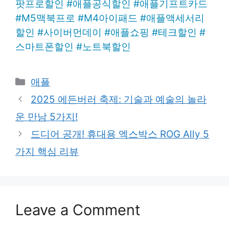
팟프로할인
#
애플공식할인
#
애플기프트카드
#
M5맥북프로
#
M4아이패드
#
애플액세서리
할인
#
사이버먼데이
#
애플쇼핑
#
테크할인
#
스마트폰할인
#
노트북할인
Categories
애플
2025 에든버러 축제: 기술과 예술의 놀라
운 만남 5가지!
드디어 공개! 휴대용 엑스박스 ROG Ally 5
가지 핵심 리뷰
Leave a Comment