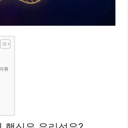
까
 이유
의 핵심은 유리섬유?