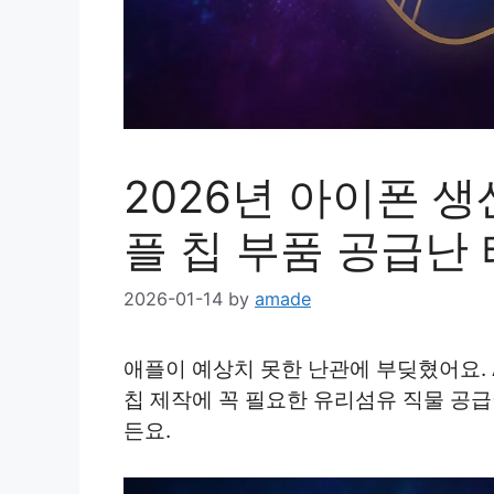
2026년 아이폰 생
플 칩 부품 공급난
2026-01-14
by
amade
애플이 예상치 못한 난관에 부딪혔어요.
칩 제작에 꼭 필요한 유리섬유 직물 공급
든요.