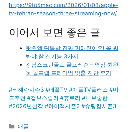
https://9to5mac.com/2026/01/08/apple-
tv-tehran-season-three-streaming-now/
이어서 보면 좋은 글
왓츠앱 단톡방 진짜 편해졌어요! 꼭 써
봐야 할 신기능 3가지
강남스크린골프 골프레슨 – 역삼 최완
욱 골프랩 프리미엄 맞춤 진단 후기
#
테헤란시즌3
#
애플TV
#
애플TV플러스
#
미
드추천
#
첩보스릴러
#
휴로리
#
니브술탄
#
2026년신작
#
하이잭시즌2
#
슈링킹시즌3
Categories
애플