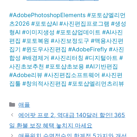
#
AdobePhotoshopElements
#
포토샵엘리먼
츠2026
#
포토샵AI
#
사진편집프로그램
#
생성
형AI
#
이미지생성
#
포토샵업데이트
#
AI사진
편집
#
포토복원
#
사진보정도구
#
맥용사진편
집기
#
윈도우사진편집
#
AdobeFirefly
#
사진
합성
#
배경제거
#
사진리터칭
#
디지털아트
#
사진초보추천
#
포토샵초보용
#
AI기반편집
#
Adobe리뷰
#
사진편집소프트웨어
#
사진편
집툴
#
창의적사진편집
#
포토샵엘리먼츠리뷰
Categories
애플
에어팟 프로 2, 역대급 140달러 할인! 365
일 환불 보장 혜택 놓치지 마세요
애플워치 수면점수의 한계점 5가지와 개선