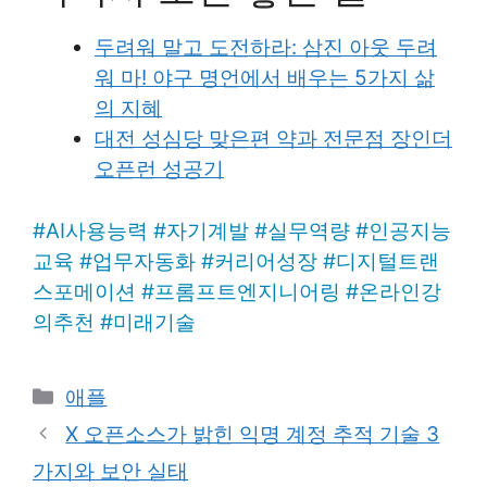
두려워 말고 도전하라: 삼진 아웃 두려
워 마! 야구 명언에서 배우는 5가지 삶
의 지혜
대전 성심당 맞은편 약과 전문점 장인더
오픈런 성공기
#
AI사용능력
#
자기계발
#
실무역량
#
인공지능
교육
#
업무자동화
#
커리어성장
#
디지털트랜
스포메이션
#
프롬프트엔지니어링
#
온라인강
의추천
#
미래기술
Categories
애플
X 오픈소스가 밝힌 익명 계정 추적 기술 3
가지와 보안 실태