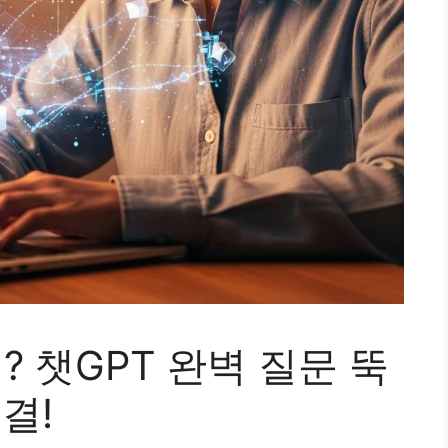
? 챗GPT 완벽 질문 뚝
결!