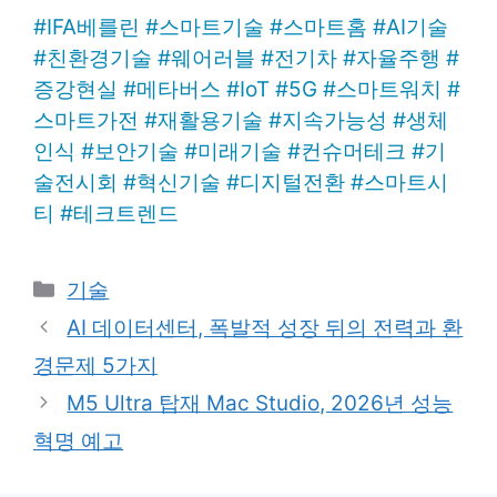
#
IFA베를린
#
스마트기술
#
스마트홈
#
AI기술
#
친환경기술
#
웨어러블
#
전기차
#
자율주행
#
증강현실
#
메타버스
#
IoT
#
5G
#
스마트워치
#
스마트가전
#
재활용기술
#
지속가능성
#
생체
인식
#
보안기술
#
미래기술
#
컨슈머테크
#
기
술전시회
#
혁신기술
#
디지털전환
#
스마트시
티
#
테크트렌드
Categories
기술
AI 데이터센터, 폭발적 성장 뒤의 전력과 환
경문제 5가지
M5 Ultra 탑재 Mac Studio, 2026년 성능
혁명 예고