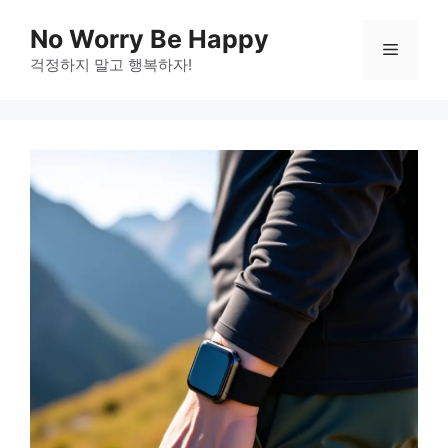
Skip
No Worry Be Happy
to
Menu
걱정하지 말고 행복하자!
content