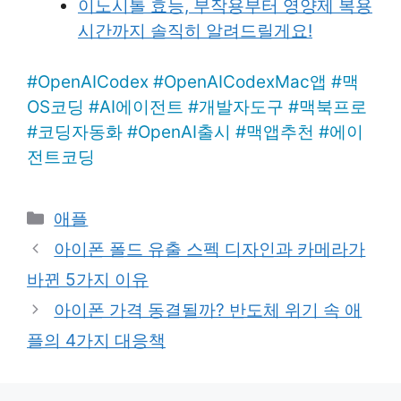
이노시톨 효능, 부작용부터 영양제 복용
시간까지 솔직히 알려드릴게요!
#
OpenAICodex
#
OpenAICodexMac앱
#
맥
OS코딩
#
AI에이전트
#
개발자도구
#
맥북프로
#
코딩자동화
#
OpenAI출시
#
맥앱추천
#
에이
전트코딩
Categories
애플
아이폰 폴드 유출 스펙 디자인과 카메라가
바뀐 5가지 이유
아이폰 가격 동결될까? 반도체 위기 속 애
플의 4가지 대응책