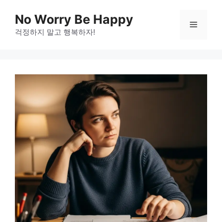
Skip
No Worry Be Happy
to
Menu
걱정하지 말고 행복하자!
content