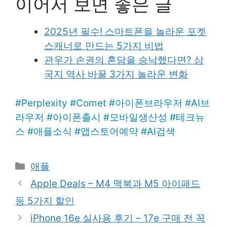
이어서 보면 좋은 글
2025년 필수! 스마트폰을 놀라운 포켓
스캐너로 만드는 5가지 비법
관우가 손권의 혼담을 승낙했다면? 삼
국지 역사 바꿀 3가지 놀라운 변화
#
Perplexity
#
Comet
#
아이폰브라우저
#
AI브
라우저
#
아이폰출시
#
모바일생산성
#
테크뉴
스
#
애플소식
#
앱스토어예약
#
AI검색
Categories
애플
Apple Deals – M4 맥북과 M5 아이패드
등 5가지 할인
iPhone 16e 실사용 후기 – 17e 구매 전 꼭