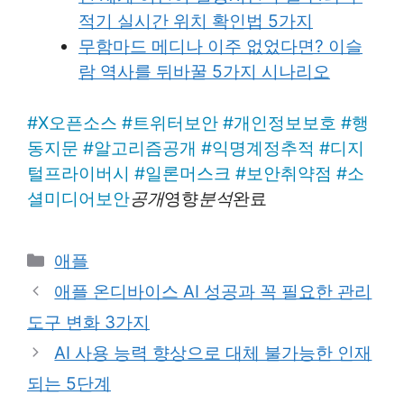
적기 실시간 위치 확인법 5가지
무함마드 메디나 이주 없었다면? 이슬
람 역사를 뒤바꿀 5가지 시나리오
#
X오픈소스
#
트위터보안
#
개인정보보호
#
행
동지문
#
알고리즘공개
#
익명계정추적
#
디지
털프라이버시
#
일론머스크
#
보안취약점
#
소
셜미디어보안
공개
영향
분석
완료
Categories
애플
애플 온디바이스 AI 성공과 꼭 필요한 관리
도구 변화 3가지
AI 사용 능력 향상으로 대체 불가능한 인재
되는 5단계